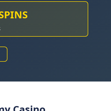
SPINS
ς
my Casino