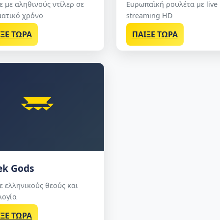
ε με αληθινούς ντίλερ σε
Ευρωπαϊκή ρουλέτα με live
ματικό χρόνο
streaming HD
ΙΞΕ ΤΩΡΑ
ΠΑΙΞΕ ΤΩΡΑ
ek Gods
με ελληνικούς θεούς και
λογία
ΙΞΕ ΤΩΡΑ