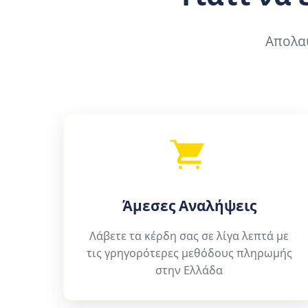
Απολαύ
Άμεσες Αναλήψεις
Λάβετε τα κέρδη σας σε λίγα λεπτά με
τις γρηγορότερες μεθόδους πληρωμής
στην Ελλάδα