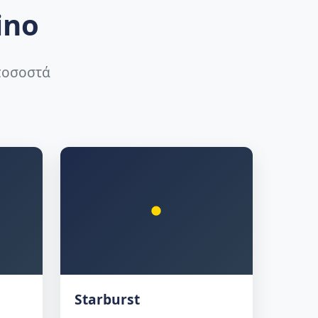
ino
ποσοστά
Starburst