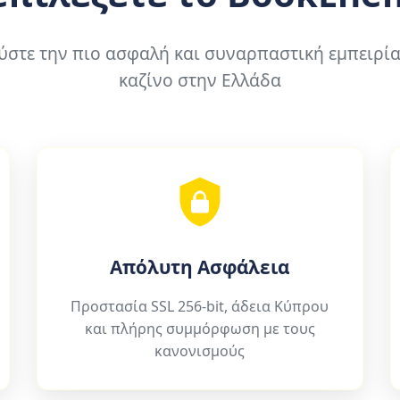
στε την πιο ασφαλή και συναρπαστική εμπειρία
καζίνο στην Ελλάδα
Απόλυτη Ασφάλεια
Προστασία SSL 256-bit, άδεια Κύπρου
και πλήρης συμμόρφωση με τους
κανονισμούς