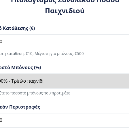
Παιχνιδιού
 Κατάθεσης (€)
στη κατάθεση: €10, Μέγιστη για μπόνους: €500
οστό Μπόνους (%)
ξτε το ποσοστό μπόνους που προτιμάτε
εάν Περιστροφές