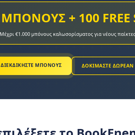
 ΜΠΟΝΟΥΣ + 100 FREE 
Μέχρι €1.000 μπόνους καλωσορίσματος για νέους παίκτε
ΔΙΕΚΔΙΚΗΣΤΕ ΜΠΟΝΟΥΣ
ΔΟΚΙΜΑΣΤΕ ΔΩΡΕΑΝ
 επιλέξετε το BookEne