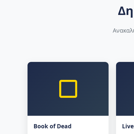
Δη
Ανακαλ
Book of Dead
Live