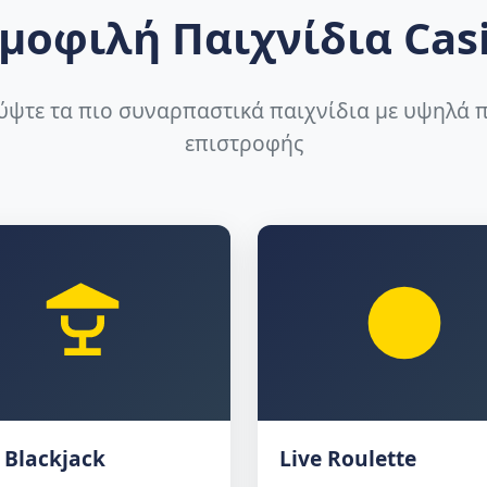
μοφιλή Παιχνίδια Cas
ύψτε τα πιο συναρπαστικά παιχνίδια με υψηλά 
επιστροφής
 Blackjack
Live Roulette