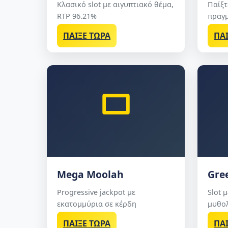
Κλασικό slot με αιγυπτιακό θέμα,
Παίξτ
RTP 96.21%
πραγ
ΠΑΙΞΕ ΤΩΡΑ
ΠΑ
Mega Moolah
Gre
Progressive jackpot με
Slot 
εκατομμύρια σε κέρδη
μυθο
ΠΑΙΞΕ ΤΩΡΑ
ΠΑ